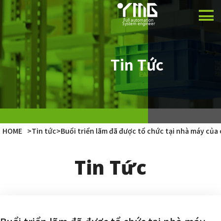
Sản phẩm
Dự án
Tin Tức
Công ty
Tin tức
HOME
>
Tin tức
>
Buổi triển lãm đã được tổ chức tại nhà máy của 
Japanese
Tin Tức
English
Vietnamese