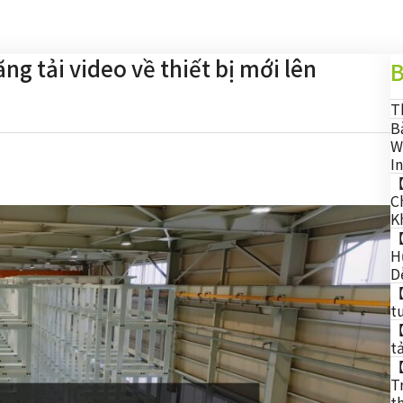
 tải video về thiết bị mới lên
B
T
B
W
I
【
C
K
【
H
D
【
t
【
t
【
T
t