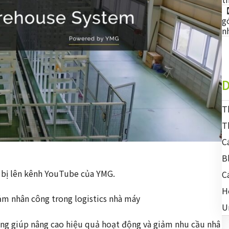
【
g
n
D
T
T
C
B
t bị lên kênh YouTube của YMG.
C
H
m nhân công trong logistics nhà máy
U
động giúp nâng cao hiệu quả hoạt động và giảm nhu cầu nhâ