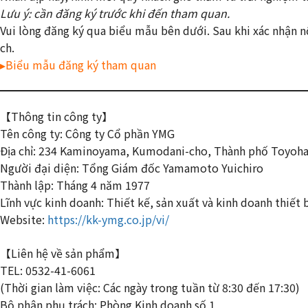
Lưu ý: cần đăng ký trước khi đến tham quan.
Vui lòng đăng ký qua biểu mẫu bên dưới. Sau khi xác nhận nộ
ch.
▸Biểu mẫu đăng ký tham quan
【Thông tin công ty】
Tên công ty: Công ty Cổ phần YMG
Địa chỉ: 234 Kaminoyama, Kumodani-cho, Thành phố Toyohas
Người đại diện: Tổng Giám đốc Yamamoto Yuichiro
Thành lập: Tháng 4 năm 1977
Lĩnh vực kinh doanh: Thiết kế, sản xuất và kinh doanh thiết 
Website:
https://kk-ymg.co.jp/vi/
【Liên hệ về sản phẩm】
TEL: 0532-41-6061
(Thời gian làm việc: Các ngày trong tuần từ 8:30 đến 17:30)
Bộ phận phụ trách: Phòng Kinh doanh số 1