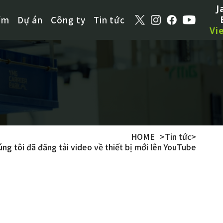
J
ẩm
Dự án
Công ty
Tin tức
Vi
HOME
>
Tin tức
>
g tôi đã đăng tải video về thiết bị mới lên YouTube