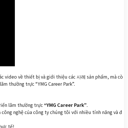
c video về thiết bị và giới thiệu các 사례 sản phẩm, mà cò
n lãm thường trực “YMG Career Park”.
riển lãm thường trực
“YMG Career Park”
.
à công nghệ của công ty chúng tôi với nhiều tính năng và đ
hực tế!