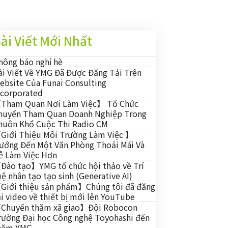
ài Viết Mới Nhất
hông báo nghỉ hè
ài Viết Về YMG Đã Được Đăng Tải Trên
ebsite Của Funai Consulting
ncorporated
Tham Quan Nơi Làm Việc】 Tổ Chức
huyến Tham Quan Doanh Nghiệp Trong
huôn Khổ Cuộc Thi Radio CM
Giới Thiệu Môi Trường Làm Việc 】
ướng Đến Một Văn Phòng Thoải Mái Và
ễ Làm Việc Hơn
Đào tạo】YMG tổ chức hội thảo về Trí
uệ nhân tạo tạo sinh (Generative AI)
Giới thiệu sản phẩm】Chúng tôi đã đăng
ải video về thiết bị mới lên YouTube
Chuyến thăm xã giao】Đội Robocon
rường Đại học Công nghệ Toyohashi đến
hăm YMG