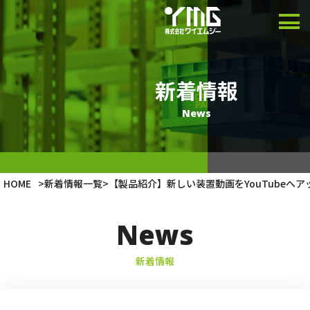
製品情報
導入事例
新着情報
会社情報
News
最新情報
HOME
>
新着情報一覧
>
【製品紹介】新しい装置動画をYouTubeへ
Japanese
News
English
新着情報
Vietnamese