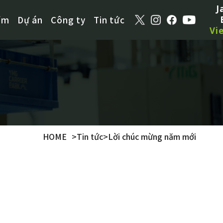
J
ẩm
Dự án
Công ty
Tin tức
Vi
HOME
>
Tin tức
>
Lời chúc mừng năm mới