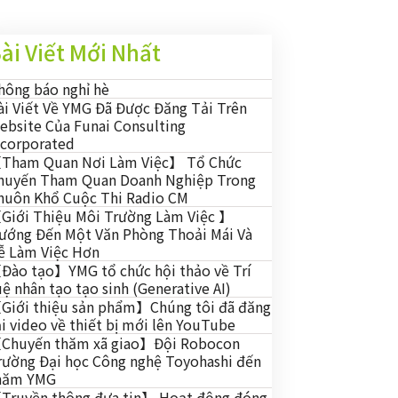
ài Viết Mới Nhất
hông báo nghỉ hè
ài Viết Về YMG Đã Được Đăng Tải Trên
ebsite Của Funai Consulting
ncorporated
Tham Quan Nơi Làm Việc】 Tổ Chức
huyến Tham Quan Doanh Nghiệp Trong
huôn Khổ Cuộc Thi Radio CM
Giới Thiệu Môi Trường Làm Việc 】
ướng Đến Một Văn Phòng Thoải Mái Và
ễ Làm Việc Hơn
Đào tạo】YMG tổ chức hội thảo về Trí
uệ nhân tạo tạo sinh (Generative AI)
Giới thiệu sản phẩm】Chúng tôi đã đăng
ải video về thiết bị mới lên YouTube
Chuyến thăm xã giao】Đội Robocon
rường Đại học Công nghệ Toyohashi đến
hăm YMG
Truyền thông đưa tin】 Hoạt động đóng