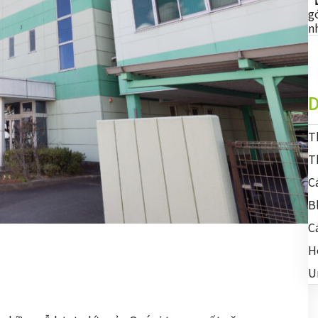
g
n
D
T
T
C
B
C
H
U