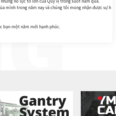
MG
 những nỗ lực to lớn của Quý vị trong suốt năm qua.
ụ của mình trong năm nay và chúng tôi mong nhận được sự h
 các bạn một năm mới hạnh phúc.