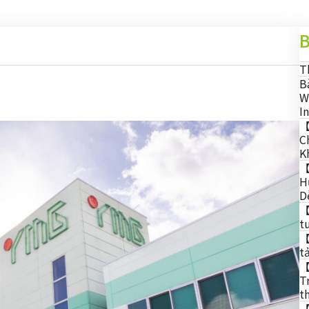
B
T
B
W
I
【
C
K
【
H
D
【
t
【
t
【
T
t
【