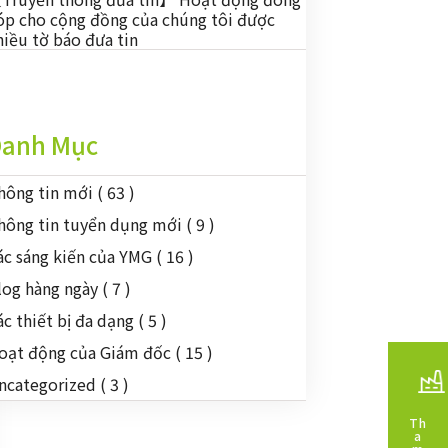
óp cho cộng đồng của chúng tôi được
hiều tờ báo đưa tin
anh Mục
hông tin mới
( 63 )
hông tin tuyển dụng mới
( 9 )
ác sáng kiến của YMG
( 16 )
log hàng ngày
( 7 )
ác thiết bị đa dạng
( 5 )
oạt động của Giám đốc
( 15 )
ncategorized
( 3 )
Th
a